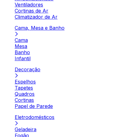
Ventiladores
Cortinas de Ar
Climatizador de Ar
Cama, Mesa e Banho
Cama
Mesa
Banho
Infantil
Decoração
Espelhos
Tapetes
Quadros
Cortinas
Papel de Parede
Eletrodomésticos
Geladeira
Fogão