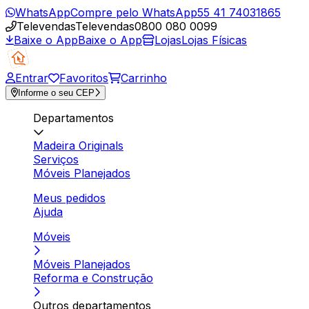
WhatsApp
Compre pelo WhatsApp
55 41 74031865
Televendas
Televendas
0800 080 0099
Baixe o App
Baixe o App
Lojas
Lojas Físicas
Entrar
Favoritos
Carrinho
Informe o seu CEP
Departamentos
Madeira Originals
Serviços
Móveis Planejados
Meus pedidos
Ajuda
Móveis
Móveis Planejados
Reforma e Construção
Outros departamentos