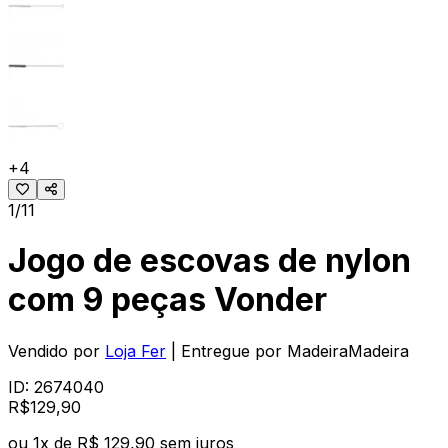
+
4
1/11
Jogo de escovas de nylon
com 9 peças Vonder
Vendido por
Loja Fer
| Entregue por
MadeiraMadeira
ID:
2674040
R$
129
,
90
ou
1
x de
R$ 129,90
sem juros