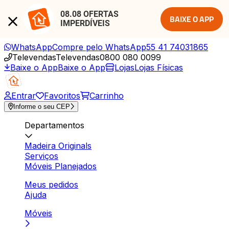
08.08 OFERTAS 
BAIXE O APP
IMPERDÍVEIS
WhatsApp
Compre pelo WhatsApp
55 41 74031865
Televendas
Televendas
0800 080 0099
Baixe o App
Baixe o App
Lojas
Lojas Físicas
Entrar
Favoritos
Carrinho
Informe o seu CEP
Departamentos
Madeira Originals
Serviços
Móveis Planejados
Meus pedidos
Ajuda
Móveis