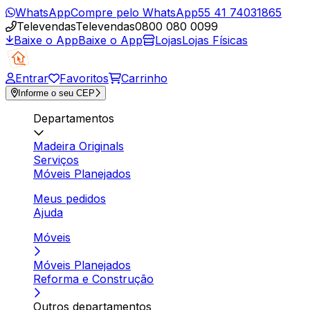
WhatsApp
Compre pelo WhatsApp
55 41 74031865
Televendas
Televendas
0800 080 0099
Baixe o App
Baixe o App
Lojas
Lojas Físicas
Entrar
Favoritos
Carrinho
Informe o seu CEP
Departamentos
Madeira Originals
Serviços
Móveis Planejados
Meus pedidos
Ajuda
Móveis
Móveis Planejados
Reforma e Construção
Outros departamentos