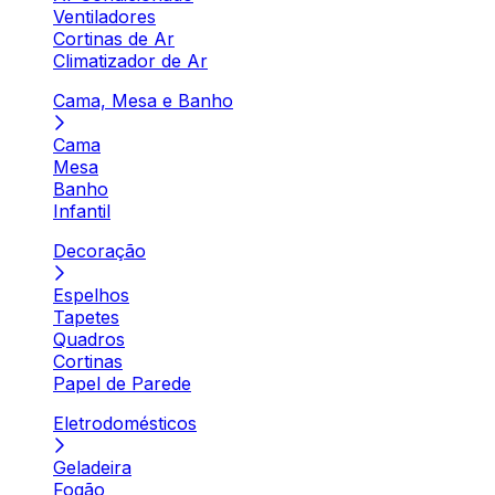
Ventiladores
Cortinas de Ar
Climatizador de Ar
Cama, Mesa e Banho
Cama
Mesa
Banho
Infantil
Decoração
Espelhos
Tapetes
Quadros
Cortinas
Papel de Parede
Eletrodomésticos
Geladeira
Fogão