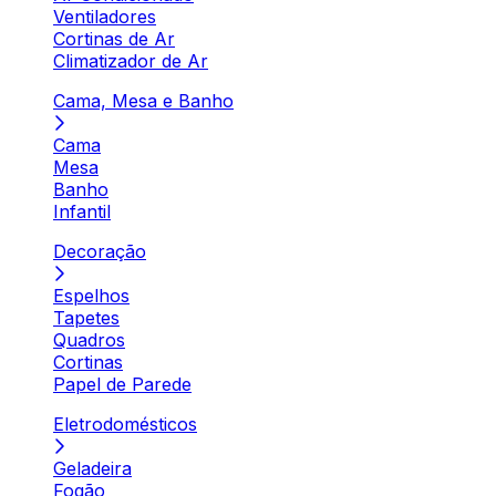
Ventiladores
Cortinas de Ar
Climatizador de Ar
Cama, Mesa e Banho
Cama
Mesa
Banho
Infantil
Decoração
Espelhos
Tapetes
Quadros
Cortinas
Papel de Parede
Eletrodomésticos
Geladeira
Fogão