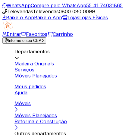
WhatsApp
Compre pelo WhatsApp
55 41 74031865
Televendas
Televendas
0800 080 0099
Baixe o App
Baixe o App
Lojas
Lojas Físicas
Entrar
Favoritos
Carrinho
Informe o seu CEP
Departamentos
Madeira Originals
Serviços
Móveis Planejados
Meus pedidos
Ajuda
Móveis
Móveis Planejados
Reforma e Construção
Outros departamentos