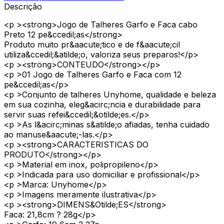
Descrição
<p ><strong>Jogo de Talheres Garfo e Faca cabo
Preto 12 pe&ccedil;as</strong>
Produto muito pr&aacute;tico e de f&aacute;cil
utiliza&ccedil;&atilde;o, valoriza seus preparos!</p>
<p ><strong>CONTEUDO</strong></p>
<p >01 Jogo de Talheres Garfo e Faca com 12
pe&ccedil;as</p>
<p >Conjunto de talheres Unyhome, qualidade e beleza
em sua cozinha, eleg&acirc;ncia e durabilidade para
servir suas refei&ccedil;&otilde;es.</p>
<p >As l&acirc;minas s&atilde;o afiadas, tenha cuidado
ao manuse&aacute;-las.</p>
<p ><strong>CARACTERISTICAS DO
PRODUTO</strong></p>
<p >Material em inox, polipropileno</p>
<p >Indicada para uso domiciliar e profissional</p>
<p >Marca: Unyhome</p>
<p >Imagens meramente ilustrativa</p>
<p ><strong>DIMENS&Otilde;ES</strong>
Faca: 21,8cm ? 28g</p>