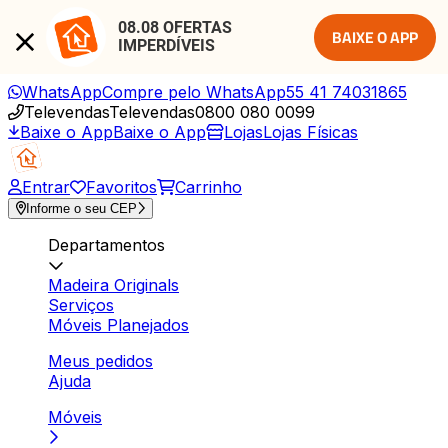
08.08 OFERTAS 
BAIXE O APP
IMPERDÍVEIS
WhatsApp
Compre pelo WhatsApp
55 41 74031865
Televendas
Televendas
0800 080 0099
Baixe o App
Baixe o App
Lojas
Lojas Físicas
Entrar
Favoritos
Carrinho
Informe o seu CEP
Departamentos
Madeira Originals
Serviços
Móveis Planejados
Meus pedidos
Ajuda
Móveis