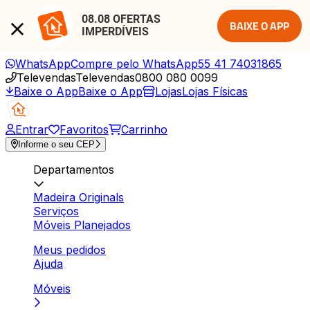
08.08 OFERTAS 
BAIXE O APP
IMPERDÍVEIS
WhatsApp
Compre pelo WhatsApp
55 41 74031865
Televendas
Televendas
0800 080 0099
Baixe o App
Baixe o App
Lojas
Lojas Físicas
Entrar
Favoritos
Carrinho
Informe o seu CEP
Departamentos
Madeira Originals
Serviços
Móveis Planejados
Meus pedidos
Ajuda
Móveis