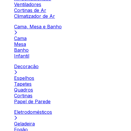
Ventiladores
Cortinas de Ar
Climatizador de Ar
Cama, Mesa e Banho
Cama
Mesa
Banho
Infantil
Decoração
Espelhos
Tapetes
Quadros
Cortinas
Papel de Parede
Eletrodomésticos
Geladeira
Fogão