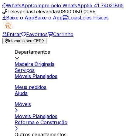
WhatsApp
Compre pelo WhatsApp
55 41 74031865
Televendas
Televendas
0800 080 0099
Baixe o App
Baixe o App
Lojas
Lojas Físicas
Entrar
Favoritos
Carrinho
Informe o seu CEP
Departamentos
Madeira Originals
Serviços
Móveis Planejados
Meus pedidos
Ajuda
Móveis
Móveis Planejados
Reforma e Construção
Outros departamentos