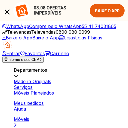
08.08 OFERTAS 
BAIXE O APP
IMPERDÍVEIS
WhatsApp
Compre pelo WhatsApp
55 41 74031865
Televendas
Televendas
0800 080 0099
Baixe o App
Baixe o App
Lojas
Lojas Físicas
Entrar
Favoritos
Carrinho
Informe o seu CEP
Departamentos
Madeira Originals
Serviços
Móveis Planejados
Meus pedidos
Ajuda
Móveis