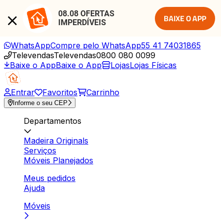
08.08 OFERTAS 
BAIXE O APP
IMPERDÍVEIS
WhatsApp
Compre pelo WhatsApp
55 41 74031865
Televendas
Televendas
0800 080 0099
Baixe o App
Baixe o App
Lojas
Lojas Físicas
Entrar
Favoritos
Carrinho
Informe o seu CEP
Departamentos
Madeira Originals
Serviços
Móveis Planejados
Meus pedidos
Ajuda
Móveis