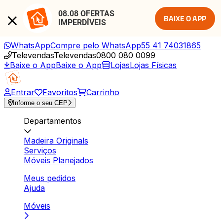
08.08 OFERTAS 
BAIXE O APP
IMPERDÍVEIS
WhatsApp
Compre pelo WhatsApp
55 41 74031865
Televendas
Televendas
0800 080 0099
Baixe o App
Baixe o App
Lojas
Lojas Físicas
Entrar
Favoritos
Carrinho
Informe o seu CEP
Departamentos
Madeira Originals
Serviços
Móveis Planejados
Meus pedidos
Ajuda
Móveis