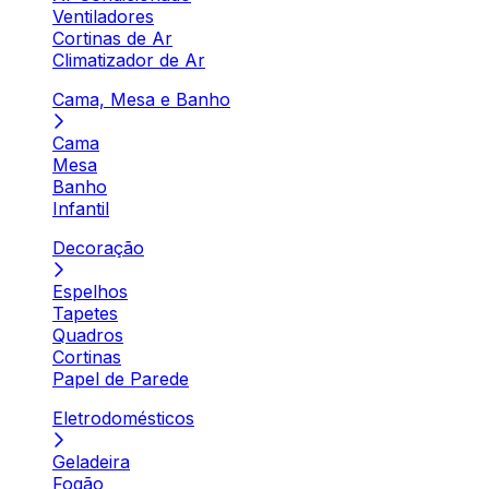
Ventiladores
Cortinas de Ar
Climatizador de Ar
Cama, Mesa e Banho
Cama
Mesa
Banho
Infantil
Decoração
Espelhos
Tapetes
Quadros
Cortinas
Papel de Parede
Eletrodomésticos
Geladeira
Fogão