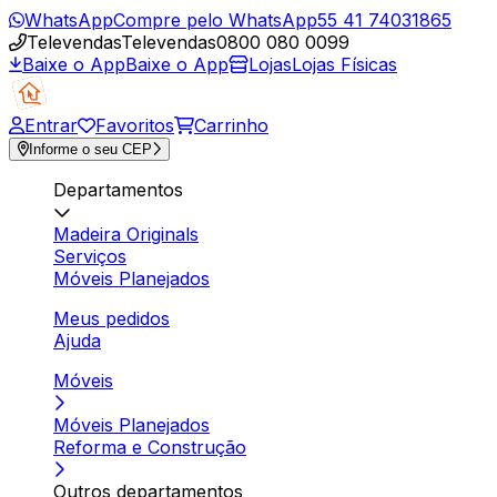
WhatsApp
Compre pelo WhatsApp
55 41 74031865
Televendas
Televendas
0800 080 0099
Baixe o App
Baixe o App
Lojas
Lojas Físicas
Entrar
Favoritos
Carrinho
Informe o seu CEP
Departamentos
Madeira Originals
Serviços
Móveis Planejados
Meus pedidos
Ajuda
Móveis
Móveis Planejados
Reforma e Construção
Outros departamentos