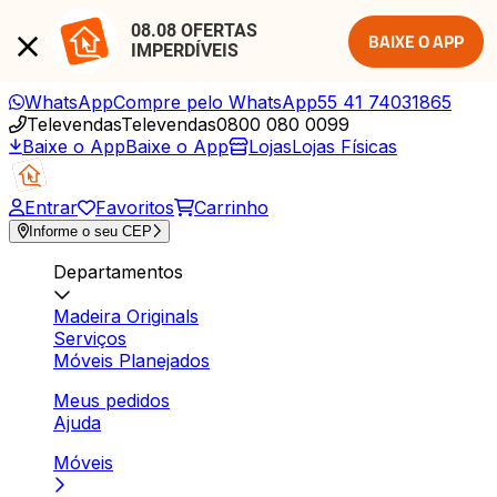
08.08 OFERTAS 
BAIXE O APP
IMPERDÍVEIS
WhatsApp
Compre pelo WhatsApp
55 41 74031865
Televendas
Televendas
0800 080 0099
Baixe o App
Baixe o App
Lojas
Lojas Físicas
Entrar
Favoritos
Carrinho
Informe o seu CEP
Departamentos
Madeira Originals
Serviços
Móveis Planejados
Meus pedidos
Ajuda
Móveis