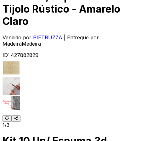
Tijolo Rústico - Amarelo
Claro
Vendido por
PIETRUZZA
| Entregue por
MadeiraMadeira
ID:
427882829
1/3
Kit 10 Un/ Espuma 3d -