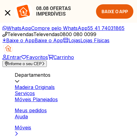
08.08 OFERTAS 
BAIXE O APP
IMPERDÍVEIS
WhatsApp
Compre pelo WhatsApp
55 41 74031865
Televendas
Televendas
0800 080 0099
Baixe o App
Baixe o App
Lojas
Lojas Físicas
Entrar
Favoritos
Carrinho
Informe o seu CEP
Departamentos
Madeira Originals
Serviços
Móveis Planejados
Meus pedidos
Ajuda
Móveis