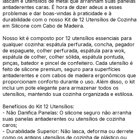
lascam e utensílios de metal que arranham suas panelas
antiaderentes caras. É hora de dizer adeus a esses
problemas e dar boas-vindas à praticidade e à
durabilidade com o nosso Kit de 12 Utensílios de Cozinha
em Silicone com Cabo de Madeira.
Nosso kit é composto por 12 utensílios essenciais para
qualquer cozinha: espátula perfurada, concha, pegador
de espaguete, colher perfurada, espátula para wok,
espátula de colher, colher sólida, espátula pontuda,
pinças, batedor e pincel de confeiteiro. Cada utensílio é
feito de silicone premium, seguro para superfícies
antiaderentes e com cabos de madeira ergonômicos que
proporcionam conforto durante o uso. Além disso, o kit
inclui um pote elegante para armazenar todos os
utensílios, mantendo sua cozinha organizada e estilosa.
Benefícios do Kit 12 Utensílios:
- Não Danifica Panelas: O silicone seguro não arranha
suas panelas antiaderentes ou utensílios de cozinha
caros;
- Durabilidade Superior: Não lasca, deforma ou derrete
como os antigos utensílios de cozinha de plástico ou