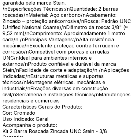
garantida pela marca Stein.
/nEspecificações Técnicas:/nQuantidade: 2 barras
roscadas/nMaterial: Aço carbono/nAcabamento:
Zincado – proteção anticorrosiva/nRosca: Padrão UNC
(Unified National Coarse)/nDiâmetro da rosca: 3/8" (≈
9,52 mm)/nComprimento: Aproximadamente 1 metro
cada/n /nPrincipais Vantagens:/nAlta resistência
mecânica/nExcelente proteção contra ferrugem e
corrosão/nCompatível com porcas e arruelas
UNC/nIdeal para ambientes internos e
externos/nProduto confiável e durável da marca
Stein/nFacilidade de corte e adaptação/n /nAplicações
Indicadas:/nEstruturas metálicas e suportes
técnicos/nMontagens elétricas, mecânicas e
industriais/nFixações diversas em construção
civil/nSerralheria e instalações técnicas/nManutenções
residenciais e comerciais
Características Gerais do Produto:
Cor: Cromado
Uso Indicado: Geral
Acompanha o produto:
Kit 2 Barra Roscada Zincada UNC Stein - 3/8