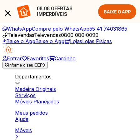
08.08 OFERTAS 
BAIXE O APP
IMPERDÍVEIS
WhatsApp
Compre pelo WhatsApp
55 41 74031865
Televendas
Televendas
0800 080 0099
Baixe o App
Baixe o App
Lojas
Lojas Físicas
Entrar
Favoritos
Carrinho
Informe o seu CEP
Departamentos
Madeira Originals
Serviços
Móveis Planejados
Meus pedidos
Ajuda
Móveis