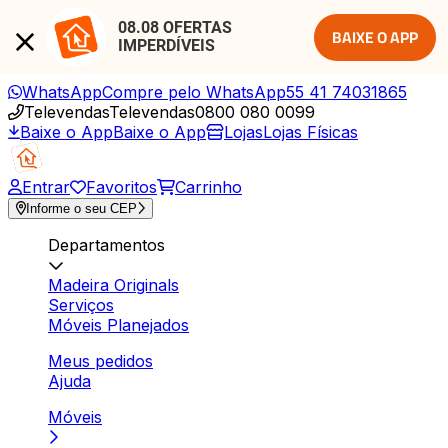
08.08 OFERTAS 
BAIXE O APP
IMPERDÍVEIS
WhatsApp
Compre pelo WhatsApp
55 41 74031865
Televendas
Televendas
0800 080 0099
Baixe o App
Baixe o App
Lojas
Lojas Físicas
Entrar
Favoritos
Carrinho
Informe o seu CEP
Departamentos
Madeira Originals
Serviços
Móveis Planejados
Meus pedidos
Ajuda
Móveis