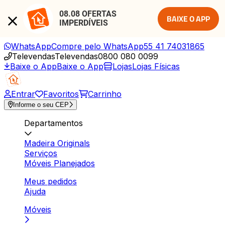
08.08 OFERTAS 
BAIXE O APP
IMPERDÍVEIS
WhatsApp
Compre pelo WhatsApp
55 41 74031865
Televendas
Televendas
0800 080 0099
Baixe o App
Baixe o App
Lojas
Lojas Físicas
Entrar
Favoritos
Carrinho
Informe o seu CEP
Departamentos
Madeira Originals
Serviços
Móveis Planejados
Meus pedidos
Ajuda
Móveis