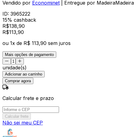
Vendido por
Econominet
| Entregue por
MadeiraMadeira
ID:
3965222
15% cashback
R$
138,90
R$
113
,
90
ou
1
x de
R$ 113,90
sem juros
Mais opções de pagamento
unidade(s)
Adicionar ao carrinho
Comprar agora
Calcular frete e prazo
Calcular frete
Não sei meu CEP