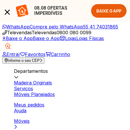
08.08 OFERTAS 
BAIXE O APP
IMPERDÍVEIS
WhatsApp
Compre pelo WhatsApp
55 41 74031865
Televendas
Televendas
0800 080 0099
Baixe o App
Baixe o App
Lojas
Lojas Físicas
Entrar
Favoritos
Carrinho
Informe o seu CEP
Departamentos
Madeira Originals
Serviços
Móveis Planejados
Meus pedidos
Ajuda
Móveis