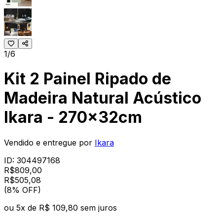
1/6
Kit 2 Painel Ripado de
Madeira Natural Acústico
Ikara - 270x32cm
Vendido e entregue por
Ikara
ID:
304497168
R$
809,00
R$
505
,
08
(8% OFF)
ou
5
x de
R$ 109,80
sem juros