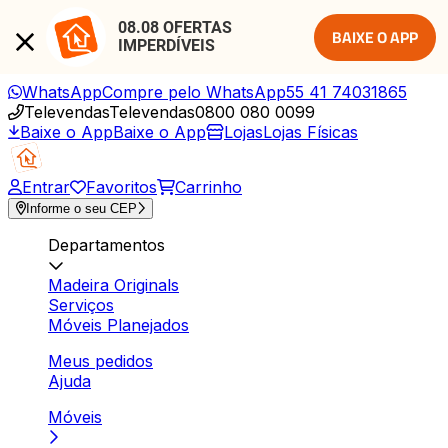
08.08 OFERTAS 
BAIXE O APP
IMPERDÍVEIS
WhatsApp
Compre pelo WhatsApp
55 41 74031865
Televendas
Televendas
0800 080 0099
Baixe o App
Baixe o App
Lojas
Lojas Físicas
Entrar
Favoritos
Carrinho
Informe o seu CEP
Departamentos
Madeira Originals
Serviços
Móveis Planejados
Meus pedidos
Ajuda
Móveis