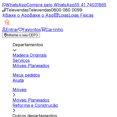
WhatsApp
Compre pelo WhatsApp
55 41 74031865
Televendas
Televendas
0800 080 0099
Baixe o App
Baixe o App
Lojas
Lojas Físicas
Entrar
Favoritos
Carrinho
Informe o seu CEP
Departamentos
Madeira Originals
Serviços
Móveis Planejados
Meus pedidos
Ajuda
Móveis
Móveis Planejados
Reforma e Construção
Outros departamentos