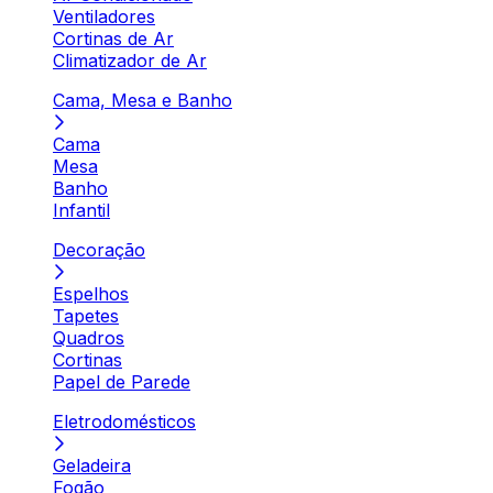
Ventiladores
Cortinas de Ar
Climatizador de Ar
Cama, Mesa e Banho
Cama
Mesa
Banho
Infantil
Decoração
Espelhos
Tapetes
Quadros
Cortinas
Papel de Parede
Eletrodomésticos
Geladeira
Fogão