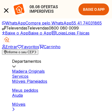
08.08 OFERTAS 
BAIXE O APP
IMPERDÍVEIS
WhatsApp
Compre pelo WhatsApp
55 41 74031865
Televendas
Televendas
0800 080 0099
Baixe o App
Baixe o App
Lojas
Lojas Físicas
Entrar
Favoritos
Carrinho
Informe o seu CEP
Departamentos
Madeira Originals
Serviços
Móveis Planejados
Meus pedidos
Ajuda
Móveis