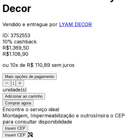
Decor
Vendido e entregue por
LYAM DECOR
ID:
3752553
10% cashback
R$
1.369,50
R$
1.108
,
90
ou
10
x de
R$ 110,89
sem juros
Mais opções de pagamento
unidade(s)
Adicionar ao carrinho
Comprar agora
Encontre o serviço ideal
Montagem, Impermeabilização e outros
Insira o CEP
para consultar disponibilidade
Inserir CEP
Inserir CEP