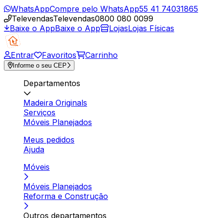
WhatsApp
Compre pelo WhatsApp
55 41 74031865
Televendas
Televendas
0800 080 0099
Baixe o App
Baixe o App
Lojas
Lojas Físicas
Entrar
Favoritos
Carrinho
Informe o seu CEP
Departamentos
Madeira Originals
Serviços
Móveis Planejados
Meus pedidos
Ajuda
Móveis
Móveis Planejados
Reforma e Construção
Outros departamentos