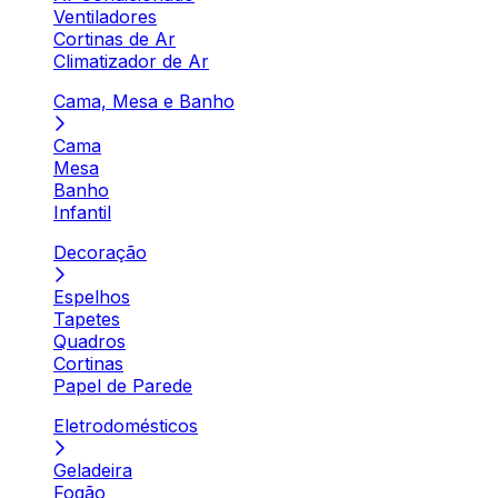
Ventiladores
Cortinas de Ar
Climatizador de Ar
Cama, Mesa e Banho
Cama
Mesa
Banho
Infantil
Decoração
Espelhos
Tapetes
Quadros
Cortinas
Papel de Parede
Eletrodomésticos
Geladeira
Fogão