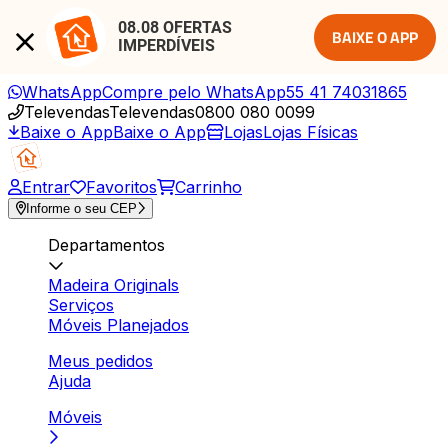
08.08 OFERTAS 
BAIXE O APP
IMPERDÍVEIS
WhatsApp
Compre pelo WhatsApp
55 41 74031865
Televendas
Televendas
0800 080 0099
Baixe o App
Baixe o App
Lojas
Lojas Físicas
Entrar
Favoritos
Carrinho
Informe o seu CEP
Departamentos
Madeira Originals
Serviços
Móveis Planejados
Meus pedidos
Ajuda
Móveis