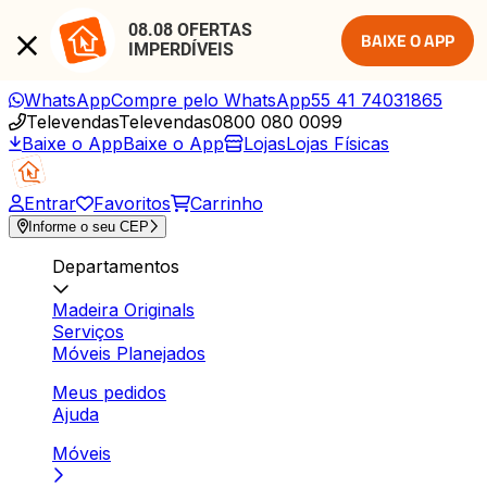
08.08 OFERTAS 
BAIXE O APP
IMPERDÍVEIS
WhatsApp
Compre pelo WhatsApp
55 41 74031865
Televendas
Televendas
0800 080 0099
Baixe o App
Baixe o App
Lojas
Lojas Físicas
Entrar
Favoritos
Carrinho
Informe o seu CEP
Departamentos
Madeira Originals
Serviços
Móveis Planejados
Meus pedidos
Ajuda
Móveis