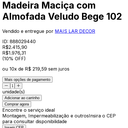
Madeira Maciça com
Almofada Veludo Bege 102
Vendido e entregue por
MAIS LAR DECOR
ID:
888029440
R$
2.415,90
R$
1.976
,
31
(10% OFF)
ou
10
x de
R$ 219,59
sem juros
Mais opções de pagamento
unidade(s)
Adicionar ao carrinho
Comprar agora
Encontre o serviço ideal
Montagem, Impermeabilização e outros
Insira o CEP
para consultar disponibilidade
Inserir CEP