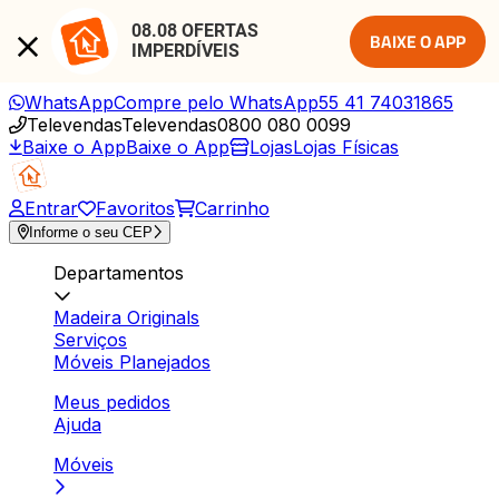
08.08 OFERTAS 
BAIXE O APP
IMPERDÍVEIS
WhatsApp
Compre pelo WhatsApp
55 41 74031865
Televendas
Televendas
0800 080 0099
Baixe o App
Baixe o App
Lojas
Lojas Físicas
Entrar
Favoritos
Carrinho
Informe o seu CEP
Departamentos
Madeira Originals
Serviços
Móveis Planejados
Meus pedidos
Ajuda
Móveis