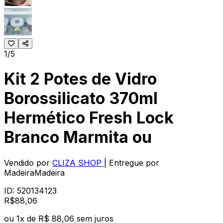
1/5
Kit 2 Potes de Vidro
Borossilicato 370ml
Hermético Fresh Lock
Branco Marmita ou
Vendido por
CLIZA SHOP
| Entregue por
MadeiraMadeira
ID:
520134123
R$
88
,
06
ou
1
x de
R$ 88,06
sem juros