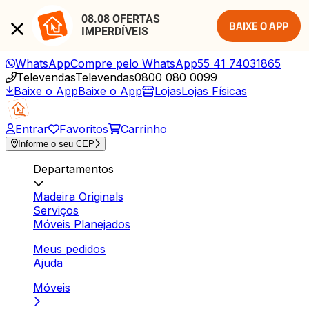
08.08 OFERTAS 
BAIXE O APP
IMPERDÍVEIS
WhatsApp
Compre pelo WhatsApp
55 41 74031865
Televendas
Televendas
0800 080 0099
Baixe o App
Baixe o App
Lojas
Lojas Físicas
Entrar
Favoritos
Carrinho
Informe o seu CEP
Departamentos
Madeira Originals
Serviços
Móveis Planejados
Meus pedidos
Ajuda
Móveis