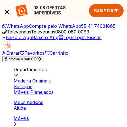
08.08 OFERTAS 
BAIXE O APP
IMPERDÍVEIS
WhatsApp
Compre pelo WhatsApp
55 41 74031865
Televendas
Televendas
0800 080 0099
Baixe o App
Baixe o App
Lojas
Lojas Físicas
Entrar
Favoritos
Carrinho
Informe o seu CEP
Departamentos
Madeira Originals
Serviços
Móveis Planejados
Meus pedidos
Ajuda
Móveis