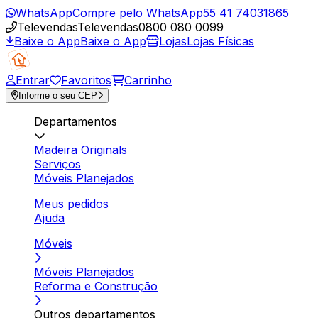
WhatsApp
Compre pelo WhatsApp
55 41 74031865
Televendas
Televendas
0800 080 0099
Baixe o App
Baixe o App
Lojas
Lojas Físicas
Entrar
Favoritos
Carrinho
Informe o seu CEP
Departamentos
Madeira Originals
Serviços
Móveis Planejados
Meus pedidos
Ajuda
Móveis
Móveis Planejados
Reforma e Construção
Outros departamentos