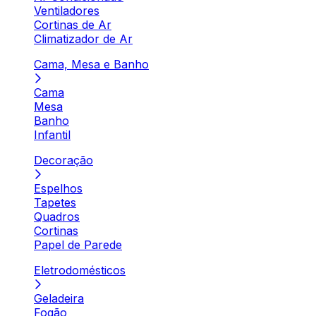
Ventiladores
Cortinas de Ar
Climatizador de Ar
Cama, Mesa e Banho
Cama
Mesa
Banho
Infantil
Decoração
Espelhos
Tapetes
Quadros
Cortinas
Papel de Parede
Eletrodomésticos
Geladeira
Fogão