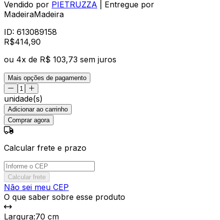
Vendido por
PIETRUZZA
| Entregue por
MadeiraMadeira
ID:
613089158
R$
414
,
90
ou
4
x de
R$ 103,73
sem juros
Mais opções de pagamento
unidade(s)
Adicionar ao carrinho
Comprar agora
Calcular frete e prazo
Calcular frete
Não sei meu CEP
O que saber sobre esse produto
Largura
:
70 cm