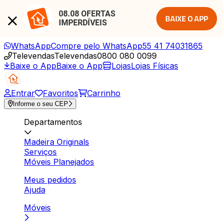
08.08 OFERTAS 
BAIXE O APP
IMPERDÍVEIS
WhatsApp
Compre pelo WhatsApp
55 41 74031865
Televendas
Televendas
0800 080 0099
Baixe o App
Baixe o App
Lojas
Lojas Físicas
Entrar
Favoritos
Carrinho
Informe o seu CEP
Departamentos
Madeira Originals
Serviços
Móveis Planejados
Meus pedidos
Ajuda
Móveis