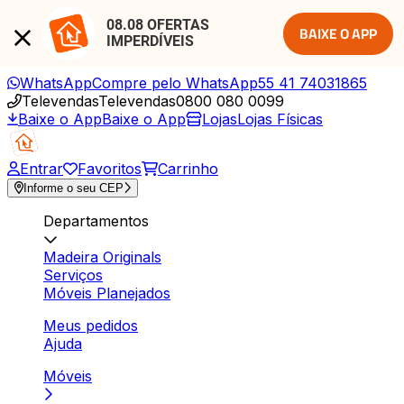
08.08 OFERTAS 
BAIXE O APP
IMPERDÍVEIS
WhatsApp
Compre pelo WhatsApp
55 41 74031865
Televendas
Televendas
0800 080 0099
Baixe o App
Baixe o App
Lojas
Lojas Físicas
Entrar
Favoritos
Carrinho
Informe o seu CEP
Departamentos
Madeira Originals
Serviços
Móveis Planejados
Meus pedidos
Ajuda
Móveis