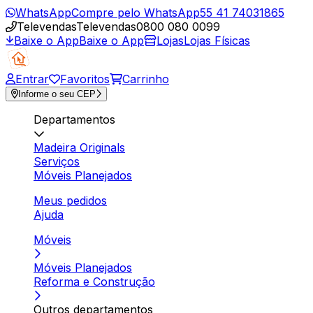
WhatsApp
Compre pelo WhatsApp
55 41 74031865
Televendas
Televendas
0800 080 0099
Baixe o App
Baixe o App
Lojas
Lojas Físicas
Entrar
Favoritos
Carrinho
Informe o seu CEP
Departamentos
Madeira Originals
Serviços
Móveis Planejados
Meus pedidos
Ajuda
Móveis
Móveis Planejados
Reforma e Construção
Outros departamentos