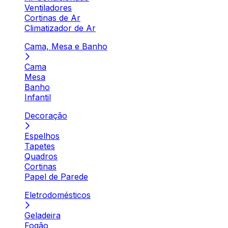
Ventiladores
Cortinas de Ar
Climatizador de Ar
Cama, Mesa e Banho
Cama
Mesa
Banho
Infantil
Decoração
Espelhos
Tapetes
Quadros
Cortinas
Papel de Parede
Eletrodomésticos
Geladeira
Fogão