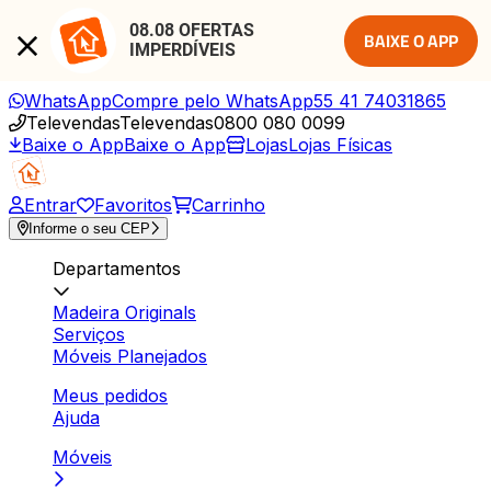
08.08 OFERTAS 
BAIXE O APP
IMPERDÍVEIS
WhatsApp
Compre pelo WhatsApp
55 41 74031865
Televendas
Televendas
0800 080 0099
Baixe o App
Baixe o App
Lojas
Lojas Físicas
Entrar
Favoritos
Carrinho
Informe o seu CEP
Departamentos
Madeira Originals
Serviços
Móveis Planejados
Meus pedidos
Ajuda
Móveis