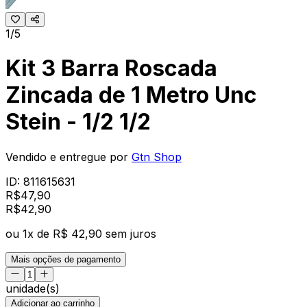
1/5
Kit 3 Barra Roscada
Zincada de 1 Metro Unc
Stein - 1/2 1/2
Vendido e entregue por
Gtn Shop
ID:
811615631
R$
47,90
R$
42
,
90
ou
1
x de
R$ 42,90
sem juros
Mais opções de pagamento
unidade(s)
Adicionar ao carrinho