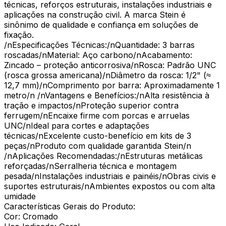
técnicas, reforços estruturais, instalações industriais e
aplicações na construção civil. A marca Stein é
sinônimo de qualidade e confiança em soluções de
fixação.
/nEspecificações Técnicas:/nQuantidade: 3 barras
roscadas/nMaterial: Aço carbono/nAcabamento:
Zincado – proteção anticorrosiva/nRosca: Padrão UNC
(rosca grossa americana)/nDiâmetro da rosca: 1/2" (≈
12,7 mm)/nComprimento por barra: Aproximadamente 1
metro/n /nVantagens e Benefícios:/nAlta resistência à
tração e impactos/nProteção superior contra
ferrugem/nEncaixe firme com porcas e arruelas
UNC/nIdeal para cortes e adaptações
técnicas/nExcelente custo-benefício em kits de 3
peças/nProduto com qualidade garantida Stein/n
/nAplicações Recomendadas:/nEstruturas metálicas
reforçadas/nSerralheria técnica e montagem
pesada/nInstalações industriais e painéis/nObras civis e
suportes estruturais/nAmbientes expostos ou com alta
umidade
Características Gerais do Produto:
Cor: Cromado