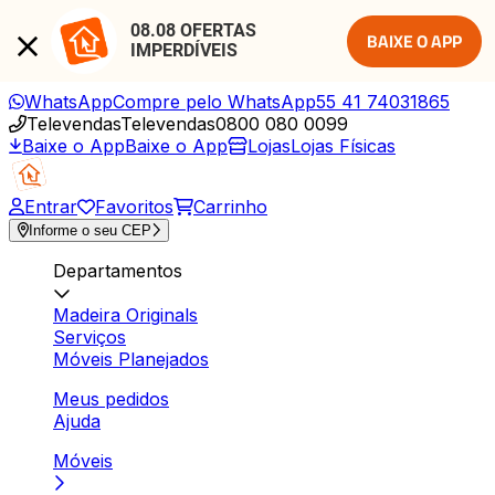
08.08 OFERTAS 
BAIXE O APP
IMPERDÍVEIS
WhatsApp
Compre pelo WhatsApp
55 41 74031865
Televendas
Televendas
0800 080 0099
Baixe o App
Baixe o App
Lojas
Lojas Físicas
Entrar
Favoritos
Carrinho
Informe o seu CEP
Departamentos
Madeira Originals
Serviços
Móveis Planejados
Meus pedidos
Ajuda
Móveis