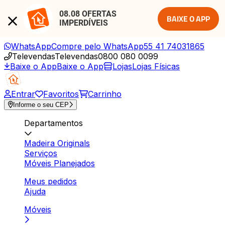
08.08 OFERTAS 
BAIXE O APP
IMPERDÍVEIS
WhatsApp
Compre pelo WhatsApp
55 41 74031865
Televendas
Televendas
0800 080 0099
Baixe o App
Baixe o App
Lojas
Lojas Físicas
Entrar
Favoritos
Carrinho
Informe o seu CEP
Departamentos
Madeira Originals
Serviços
Móveis Planejados
Meus pedidos
Ajuda
Móveis