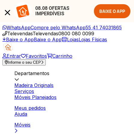
08.08 OFERTAS 
BAIXE O APP
IMPERDÍVEIS
WhatsApp
Compre pelo WhatsApp
55 41 74031865
Televendas
Televendas
0800 080 0099
Baixe o App
Baixe o App
Lojas
Lojas Físicas
Entrar
Favoritos
Carrinho
Informe o seu CEP
Departamentos
Madeira Originals
Serviços
Móveis Planejados
Meus pedidos
Ajuda
Móveis