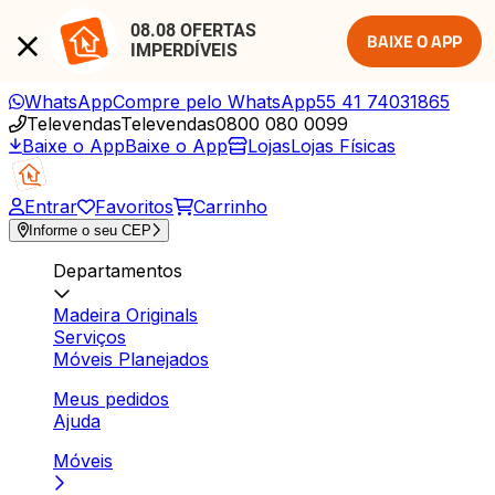
08.08 OFERTAS 
BAIXE O APP
IMPERDÍVEIS
WhatsApp
Compre pelo WhatsApp
55 41 74031865
Televendas
Televendas
0800 080 0099
Baixe o App
Baixe o App
Lojas
Lojas Físicas
Entrar
Favoritos
Carrinho
Informe o seu CEP
Departamentos
Madeira Originals
Serviços
Móveis Planejados
Meus pedidos
Ajuda
Móveis