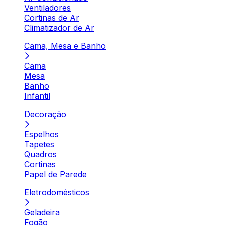
Ventiladores
Cortinas de Ar
Climatizador de Ar
Cama, Mesa e Banho
Cama
Mesa
Banho
Infantil
Decoração
Espelhos
Tapetes
Quadros
Cortinas
Papel de Parede
Eletrodomésticos
Geladeira
Fogão