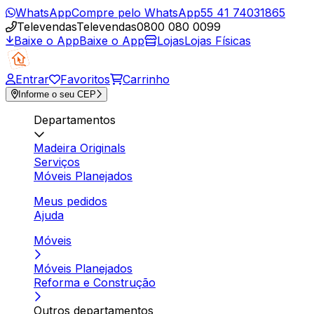
WhatsApp
Compre pelo WhatsApp
55 41 74031865
Televendas
Televendas
0800 080 0099
Baixe o App
Baixe o App
Lojas
Lojas Físicas
Entrar
Favoritos
Carrinho
Informe o seu CEP
Departamentos
Madeira Originals
Serviços
Móveis Planejados
Meus pedidos
Ajuda
Móveis
Móveis Planejados
Reforma e Construção
Outros departamentos