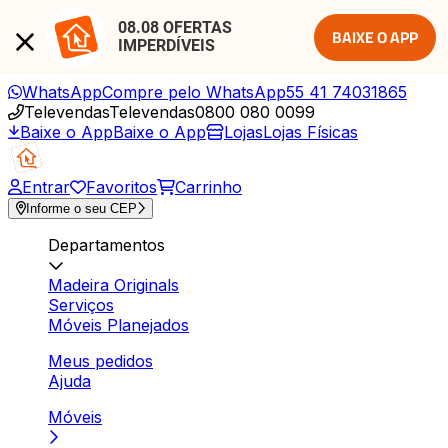
08.08 OFERTAS 
BAIXE O APP
IMPERDÍVEIS
WhatsApp
Compre pelo WhatsApp
55 41 74031865
Televendas
Televendas
0800 080 0099
Baixe o App
Baixe o App
Lojas
Lojas Físicas
Entrar
Favoritos
Carrinho
Informe o seu CEP
Departamentos
Madeira Originals
Serviços
Móveis Planejados
Meus pedidos
Ajuda
Móveis