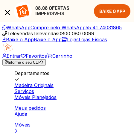
08.08 OFERTAS 
BAIXE O APP
IMPERDÍVEIS
WhatsApp
Compre pelo WhatsApp
55 41 74031865
Televendas
Televendas
0800 080 0099
Baixe o App
Baixe o App
Lojas
Lojas Físicas
Entrar
Favoritos
Carrinho
Informe o seu CEP
Departamentos
Madeira Originals
Serviços
Móveis Planejados
Meus pedidos
Ajuda
Móveis