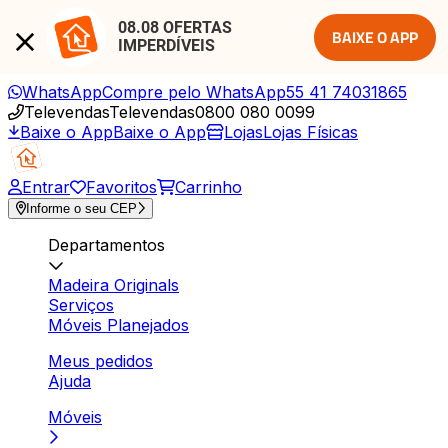
08.08 OFERTAS 
BAIXE O APP
IMPERDÍVEIS
WhatsApp
Compre pelo WhatsApp
55 41 74031865
Televendas
Televendas
0800 080 0099
Baixe o App
Baixe o App
Lojas
Lojas Físicas
Entrar
Favoritos
Carrinho
Informe o seu CEP
Departamentos
Madeira Originals
Serviços
Móveis Planejados
Meus pedidos
Ajuda
Móveis