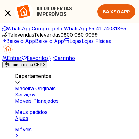
08.08 OFERTAS 
BAIXE O APP
IMPERDÍVEIS
WhatsApp
Compre pelo WhatsApp
55 41 74031865
Televendas
Televendas
0800 080 0099
Baixe o App
Baixe o App
Lojas
Lojas Físicas
Entrar
Favoritos
Carrinho
Informe o seu CEP
Departamentos
Madeira Originals
Serviços
Móveis Planejados
Meus pedidos
Ajuda
Móveis