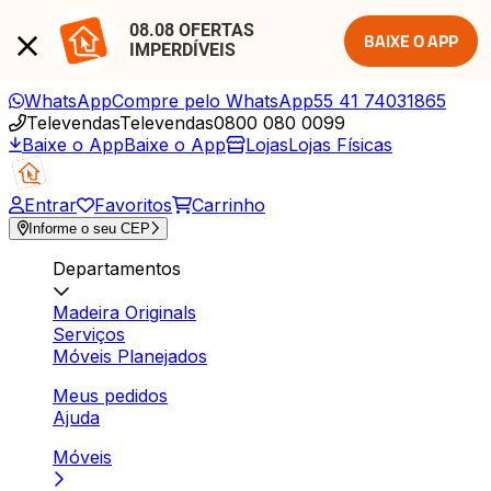
08.08 OFERTAS 
BAIXE O APP
IMPERDÍVEIS
WhatsApp
Compre pelo WhatsApp
55 41 74031865
Televendas
Televendas
0800 080 0099
Baixe o App
Baixe o App
Lojas
Lojas Físicas
Entrar
Favoritos
Carrinho
Informe o seu CEP
Departamentos
Madeira Originals
Serviços
Móveis Planejados
Meus pedidos
Ajuda
Móveis