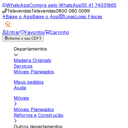
WhatsApp
Compre pelo WhatsApp
55 41 74031865
Televendas
Televendas
0800 080 0099
Baixe o App
Baixe o App
Lojas
Lojas Físicas
Entrar
Favoritos
Carrinho
Informe o seu CEP
Departamentos
Madeira Originals
Serviços
Móveis Planejados
Meus pedidos
Ajuda
Móveis
Móveis Planejados
Reforma e Construção
Outros departamentos