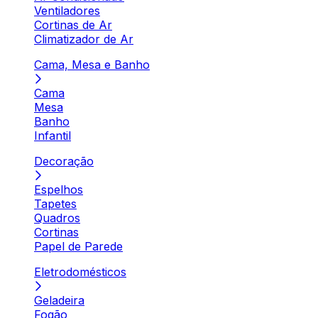
Ventiladores
Cortinas de Ar
Climatizador de Ar
Cama, Mesa e Banho
Cama
Mesa
Banho
Infantil
Decoração
Espelhos
Tapetes
Quadros
Cortinas
Papel de Parede
Eletrodomésticos
Geladeira
Fogão