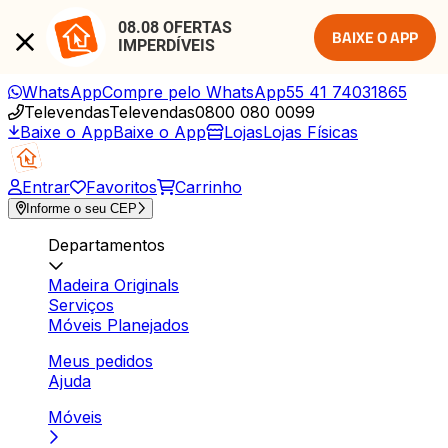
08.08 OFERTAS 
BAIXE O APP
IMPERDÍVEIS
WhatsApp
Compre pelo WhatsApp
55 41 74031865
Televendas
Televendas
0800 080 0099
Baixe o App
Baixe o App
Lojas
Lojas Físicas
Entrar
Favoritos
Carrinho
Informe o seu CEP
Departamentos
Madeira Originals
Serviços
Móveis Planejados
Meus pedidos
Ajuda
Móveis