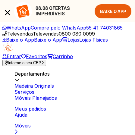
08.08 OFERTAS 
BAIXE O APP
IMPERDÍVEIS
WhatsApp
Compre pelo WhatsApp
55 41 74031865
Televendas
Televendas
0800 080 0099
Baixe o App
Baixe o App
Lojas
Lojas Físicas
Entrar
Favoritos
Carrinho
Informe o seu CEP
Departamentos
Madeira Originals
Serviços
Móveis Planejados
Meus pedidos
Ajuda
Móveis