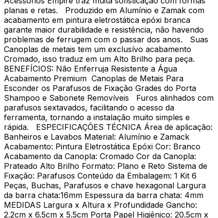
Acessórios Empire traz muita sofisticação com formas
planas e retas. Produzido em Alumínio e Zamak com
acabamento em pintura eletrostática epóxi branca
garante maior durabilidade e resistência, não havendo
problemas de ferrugem com o passar dos anos. Suas
Canoplas de metais tem um exclusívo acabamento
Cromado, isso traduz em um Alto Brilho para peça.
BENEFÍCIOS: Não Enferruja Resistente a Água
Acabamento Premium Canoplas de Metais Para
Esconder os Parafusos de Fixação Grades do Porta
Shampoo e Sabonete Removíveis Furos alinhados com
parafusos sextavados, facilitando o acesso da
ferramenta, tornando a instalação muito simples e
rápida. ESPECIFICAÇÕES TÉCNICA Área de aplicação:
Banheiros e Lavabos Material: Alumínio e Zamack
Acabamento: Pintura Eletrostática Epóxi Cor: Branco
Acabamento da Canopla: Cromado Cor da Canopla:
Prateado Alto Brilho Formato: Plano e Reto Sistema de
Fixação: Parafusos Conteúdo da Embalagem: 1 Kit 6
Peças, Buchas, Parafusos e chave hexagonal Largura
da barra chata:16mm Espessura da barra chata: 4mm
MEDIDAS Largura x Altura x Profundidade Gancho:
2.2cm x 6.5cm x 5.5cm Porta Papel Higiênico: 20.5cm x