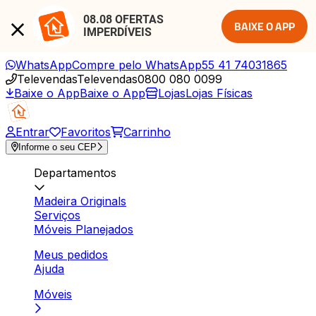
08.08 OFERTAS 
BAIXE O APP
IMPERDÍVEIS
WhatsApp
Compre pelo WhatsApp
55 41 74031865
Televendas
Televendas
0800 080 0099
Baixe o App
Baixe o App
Lojas
Lojas Físicas
Entrar
Favoritos
Carrinho
Informe o seu CEP
Departamentos
Madeira Originals
Serviços
Móveis Planejados
Meus pedidos
Ajuda
Móveis