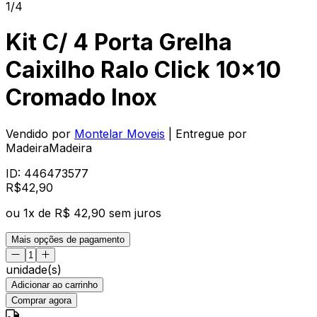
1/4
Kit C/ 4 Porta Grelha
Caixilho Ralo Click 10x10
Cromado Inox
Vendido por
Montelar Moveis
| Entregue por
MadeiraMadeira
ID:
446473577
R$
42
,
90
ou
1
x de
R$ 42,90
sem juros
Mais opções de pagamento
unidade(s)
Adicionar ao carrinho
Comprar agora