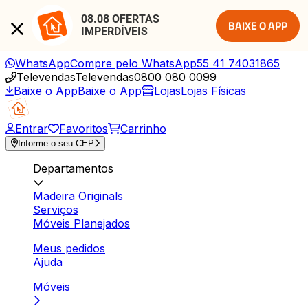
08.08 OFERTAS 
BAIXE O APP
IMPERDÍVEIS
WhatsApp
Compre pelo WhatsApp
55 41 74031865
Televendas
Televendas
0800 080 0099
Baixe o App
Baixe o App
Lojas
Lojas Físicas
Entrar
Favoritos
Carrinho
Informe o seu CEP
Departamentos
Madeira Originals
Serviços
Móveis Planejados
Meus pedidos
Ajuda
Móveis