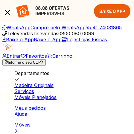
08.08 OFERTAS 
BAIXE O APP
IMPERDÍVEIS
WhatsApp
Compre pelo WhatsApp
55 41 74031865
Televendas
Televendas
0800 080 0099
Baixe o App
Baixe o App
Lojas
Lojas Físicas
Entrar
Favoritos
Carrinho
Informe o seu CEP
Departamentos
Madeira Originals
Serviços
Móveis Planejados
Meus pedidos
Ajuda
Móveis