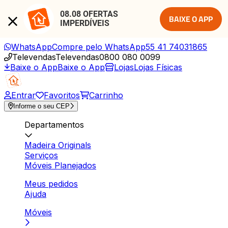
08.08 OFERTAS 
BAIXE O APP
IMPERDÍVEIS
WhatsApp
Compre pelo WhatsApp
55 41 74031865
Televendas
Televendas
0800 080 0099
Baixe o App
Baixe o App
Lojas
Lojas Físicas
Entrar
Favoritos
Carrinho
Informe o seu CEP
Departamentos
Madeira Originals
Serviços
Móveis Planejados
Meus pedidos
Ajuda
Móveis