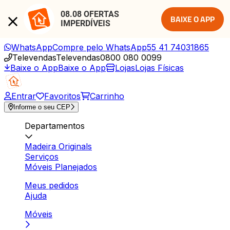
08.08 OFERTAS 
BAIXE O APP
IMPERDÍVEIS
WhatsApp
Compre pelo WhatsApp
55 41 74031865
Televendas
Televendas
0800 080 0099
Baixe o App
Baixe o App
Lojas
Lojas Físicas
Entrar
Favoritos
Carrinho
Informe o seu CEP
Departamentos
Madeira Originals
Serviços
Móveis Planejados
Meus pedidos
Ajuda
Móveis