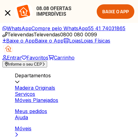
08.08 OFERTAS 
BAIXE O APP
IMPERDÍVEIS
WhatsApp
Compre pelo WhatsApp
55 41 74031865
Televendas
Televendas
0800 080 0099
Baixe o App
Baixe o App
Lojas
Lojas Físicas
Entrar
Favoritos
Carrinho
Informe o seu CEP
Departamentos
Madeira Originals
Serviços
Móveis Planejados
Meus pedidos
Ajuda
Móveis